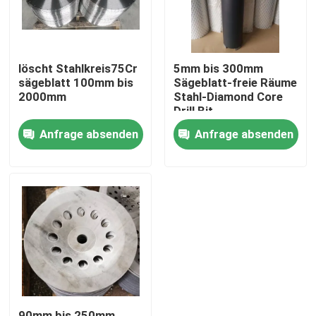
löscht Stahlkreis75Cr
5mm bis 300mm
sägeblatt 100mm bis
Sägeblatt-freie Räume
2000mm
Stahl-Diamond Core
Drill Bit
Anfrage absenden
Anfrage absenden
Haus
PRODUKTE
Videos
90mm bis 250mm