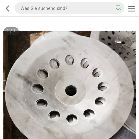
1
/
1