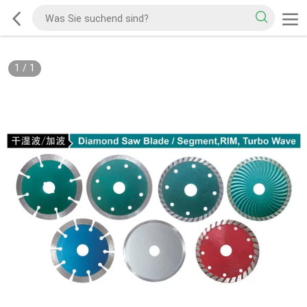
1
/
1