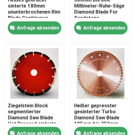
sinterte 180mm
Millimeter-Ruhe-Säge
ununterbrochenen Rim
Diamond Blade For
ÜBER US
Blade Continuous
Sandstone
Diamond Cutting
Anfrage absenden
Anfrage absenden
Fabrik-Ausflug
Qualitätskontrolle
Treten Sie mit uns in Verbindung
Nachrichten
Ziegelstein Block
Heißer gepresster
segmentierter
gesinterter Turbo
Fordern Sie ein Zitat
Diamond Saw Blade
Diamond Saw Blade
Hot Pressed sinterte
105mm bis 350mm
115mm 4.5in
Diamant-Sägeblatt
Anfrage absenden
Anfrage absenden