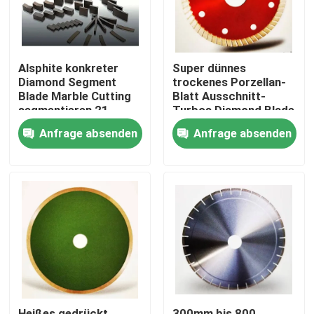
Alsphite konkreter
Super dünnes
Diamond Segment
trockenes Porzellan-
Blade Marble Cutting
Blatt Ausschnitt-
segmentieren 21
Turbos Diamond Blade
300mm
115mm
Anfrage absenden
Anfrage absenden
Haus
PRODUKTE
Videos
Heißes gedrückt
300mm bis 800