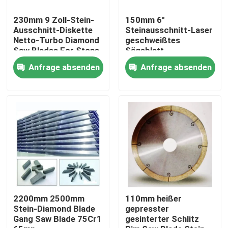
230mm 9 Zoll-Stein-
150mm 6"
ÜBER US
Ausschnitt-Diskette
Steinausschnitt-Laser
Netto-Turbo Diamond
geschweißtes
Saw Blades For Stone
Sägeblatt
Fabrik-Ausflug
Anfrage absenden
Anfrage absenden
Qualitätskontrolle
Treten Sie mit uns in Verbindung
Nachrichten
Fordern Sie ein Zitat
2200mm 2500mm
110mm heißer
Stein-Diamond Blade
gepresster
Gang Saw Blade 75Cr1
gesinterter Schlitz
Diamant-Sägeblatt