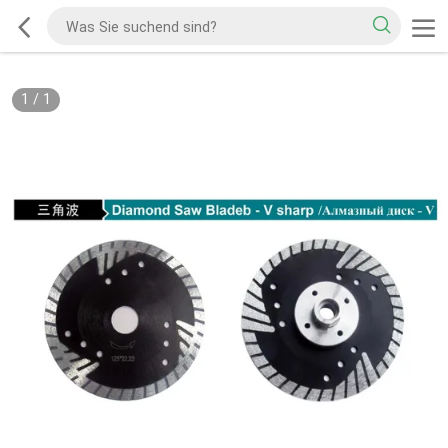
1
/
1