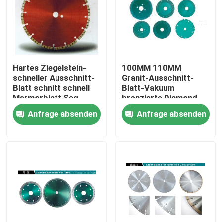
Hartes Ziegelstein-
100MM 110MM
schneller Ausschnitt-
Granit-Ausschnitt-
Blatt schnitt schnell
Blatt-Vakuum
Marmorblatt Seg-
bronzierte Diamond
Breite 2.1mm 500mm
Disc für den Schnitt
Anfrage absenden
Anfrage absenden
des Steins
Haus
PRODUKTE
Videos