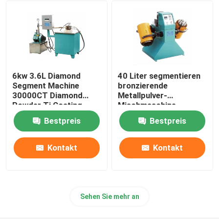
Asphalt Diamond Blade
Keramischer Diamond Blade
6kw 3.6L Diamond
40 Liter segmentieren
Schleifscheibe des Diamanten
Segment Machine
bronzierende
30000CT Diamond
Metallpulver-
Powder Ti Coating
Mischmaschine
Machine
Diamond Grinding Pad
Bestpreis
Bestpreis
Diamantdraht sah
Kontakt
Kontakt
Sägeblatt-freie Räume
Sehen Sie mehr an
TCT Sägeblatt