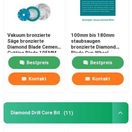
ÜBER US
Vakuum bronzierte
100mm bis 180mm
Fabrik-Ausflug
Säge bronzierte
staubsaugen
Diamond Blade Cement
bronzierte Diamond
Cutting Blade 105MM
Blade Cup Wheel
Qualitätskontrolle
bis 400mm
Grinding-Diskette
Bestpreis
Bestpreis
Treten Sie mit uns in Verbindung
Kontakt
Kontakt
Nachrichten
Fordern Sie ein Zitat
Diamond Drill Core Bit
(11)
Diamant-Sägeblatt