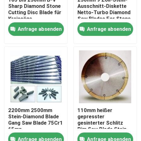
Sharp Diamond Stone
Ausschnitt-Diskette
Cutting Disc Blade für
Netto-Turbo Diamond
ÜBER US
Kreissäge
Saw Blades For Stone
Anfrage absenden
Anfrage absenden
Fabrik-Ausflug
Qualitätskontrolle
Treten Sie mit uns in Verbindung
Nachrichten
2200mm 2500mm
110mm heißer
Stein-Diamond Blade
gepresster
Fordern Sie ein Zitat
Gang Saw Blade 75Cr1
gesinterter Schlitz
65mn
Rim Saw Blade Stein-
Diamond Blades J
Diamant-Sägeblatt
Anfrage absenden
Anfrage absenden