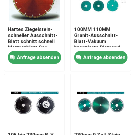
Hartes Ziegelstein-
100MM 110MM
schneller Ausschnitt-
Granit-Ausschnitt-
Blatt schnitt schnell
Blatt-Vakuum
Marmorblatt Seg-
bronzierte Diamond
Breite 2.1mm 500mm
Disc für den Schnitt
Anfrage absenden
Anfrage absenden
des Steins
Haus
PRODUKTE
Videos
105 bis 230mm B-V
230mm 9 Zoll-Stein-