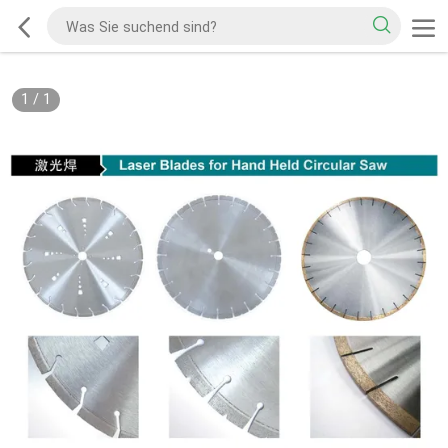
1
/
1